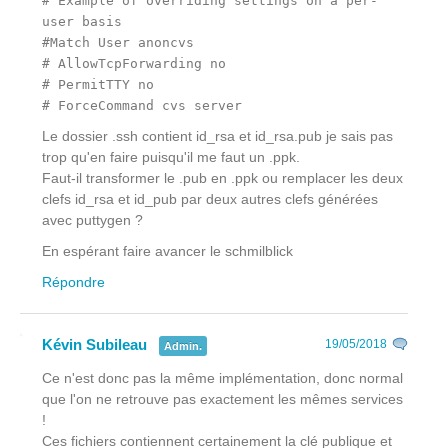
# Example of overriding settings on a per-
user basis
#Match User anoncvs
# AllowTcpForwarding no
# PermitTTY no
# ForceCommand cvs server
Le dossier .ssh contient id_rsa et id_rsa.pub je sais pas
trop qu'en faire puisqu'il me faut un .ppk.
Faut-il transformer le .pub en .ppk ou remplacer les deux
clefs id_rsa et id_pub par deux autres clefs générées
avec puttygen ?
En espérant faire avancer le schmilblick
Répondre
Kévin Subileau
19/05/2018
Admin.
Ce n'est donc pas la même implémentation, donc normal
que l'on ne retrouve pas exactement les mêmes services
!
Ces fichiers contiennent certainement la clé publique et