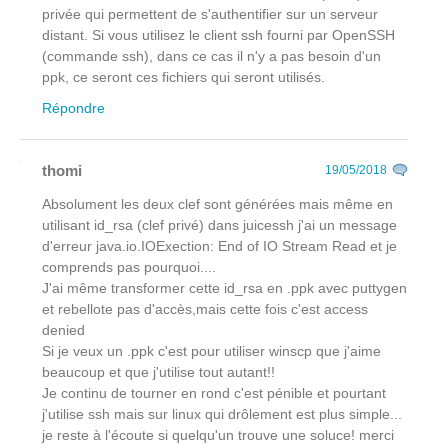
privée qui permettent de s'authentifier sur un serveur
distant. Si vous utilisez le client ssh fourni par OpenSSH
(commande ssh), dans ce cas il n'y a pas besoin d'un
ppk, ce seront ces fichiers qui seront utilisés.
Répondre
thomi
19/05/2018
Absolument les deux clef sont générées mais même en
utilisant id_rsa (clef privé) dans juicessh j'ai un message
d'erreur java.io.IOExection: End of IO Stream Read et je
comprends pas pourquoi....
J'ai même transformer cette id_rsa en .ppk avec puttygen
et rebellote pas d'accès,mais cette fois c'est access
denied
Si je veux un .ppk c'est pour utiliser winscp que j'aime
beaucoup et que j'utilise tout autant!!
Je continu de tourner en rond c'est pénible et pourtant
j'utilise ssh mais sur linux qui drôlement est plus simple...
je reste à l'écoute si quelqu'un trouve une soluce! merci