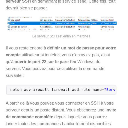
serveur SSH
en démarrant le service
. Cette fois, tout
sshd
devrait bien se passer.
Le serveur SSH est enfin en marche !
Il vous reste encore à
définir un mot de passe pour votre
compte
utilisateur si toutefois vous n'en aviez pas, ainsi
qu'à
ouvrir le port 22 sur le pare-feu
Windows du
serveur. Vous pouvez pour cela utiliser la commande
suivante :
netsh advfirewall firewall add rule name=
"Service S
A partir de là vous pouvez vous connecter en SSH à votre
serveur depuis un poste distant. Vous obtiendrez une
invite
de commande complète
depuis laquelle vous pourrez
lancer toutes les commandes habituellement disponibles