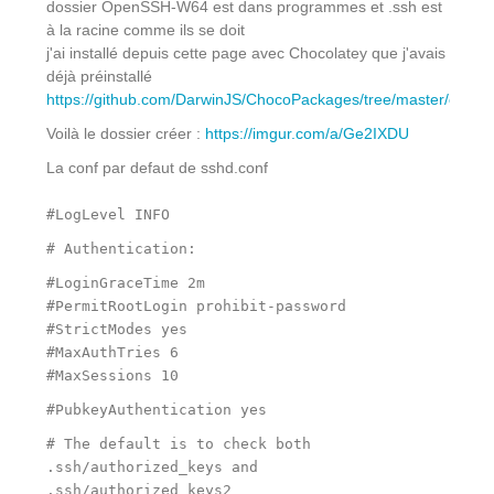
dossier OpenSSH-W64 est dans programmes et .ssh est
à la racine comme ils se doit
j'ai installé depuis cette page avec Chocolatey que j'avais
déjà préinstallé
https://github.com/DarwinJS/ChocoPackages/tree/master/opens
Voilà le dossier créer :
https://imgur.com/a/Ge2IXDU
La conf par defaut de sshd.conf
#LogLevel INFO
# Authentication:
#LoginGraceTime 2m
#PermitRootLogin prohibit-password
#StrictModes yes
#MaxAuthTries 6
#MaxSessions 10
#PubkeyAuthentication yes
# The default is to check both
.ssh/authorized_keys and
.ssh/authorized_keys2