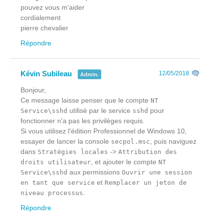
pouvez vous m'aider
cordialement
pierre chevalier
Répondre
Kévin Subileau
12/05/2018
Admin.
Bonjour,
Ce message laisse penser que le compte
NT
utilisé par le service
pour
Service\sshd
sshd
fonctionner n'a pas les privilèges requis.
Si vous utilisez l'édition Professionnel de Windows 10,
essayer de lancer la console
, puis naviguez
secpol.msc
dans
->
Stratégies locales
Attribution des
, et ajouter le compte
droits utilisateur
NT
aux permissions
Service\sshd
Ouvrir une session
et
en tant que service
Remplacer un jeton de
.
niveau processus
Répondre