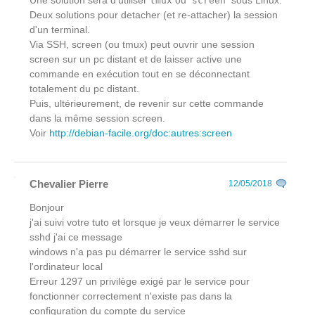
Une solution sera d'utiliser
ou
sous Linux.
tmux
screen
Deux solutions pour detacher (et re-attacher) la session
d'un terminal.
Via SSH, screen (ou tmux) peut ouvrir une session
screen sur un pc distant et de laisser active une
commande en exécution tout en se déconnectant
totalement du pc distant.
Puis, ultérieurement, de revenir sur cette commande
dans la même session screen.
Voir
http://debian-facile.org/doc:autres:screen
Chevalier Pierre
12/05/2018
Bonjour
j'ai suivi votre tuto et lorsque je veux démarrer le service
sshd j'ai ce message
windows n'a pas pu démarrer le service sshd sur
l'ordinateur local
Erreur 1297 un privilège exigé par le service pour
fonctionner correctement n'existe pas dans la
configuration du compte du service