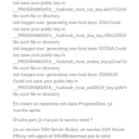
not save your public key in
__PROGRAMDATA__\\ssh/ssh_host_rsa_key.x6nTF12mPR:
No such file or directory
ssh-keygen.exe: generating new host keys: DSA Could
not save your public key in
__PROGRAMDATA__\\ssh/ssh_host_dsa_key.X5kLD552GA:
No such file or directory
ssh-keygen.exe: generating new host keys: ECDSA Could
not save your public key in
__PROGRAMDATA__\\ssh/ssh_host_ecdsa_key.pZcse7oqcM:
No such file or directory
ssh-keygen.exe: generating new host keys: ED25519
Could not save your public key in
__PROGRAMDATA__\\ssh/ssh_host_ed25519_key.qoNrVXFGM
No such file or directory
En créant un répertoire ssh dans ProgramData, ça
marche après.
D'autre part, je n'ai pas le service sshd ?
j'ai un service SSH Server Broker, un service SSH Server
PRoxy, ssh-agent et SShdBrokermais pas le sshd.