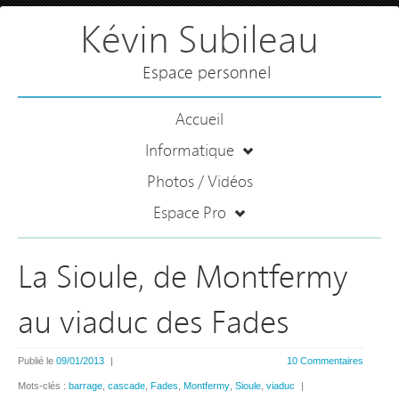
Kévin Subileau
Espace personnel
Accueil
Informatique
Photos / Vidéos
Espace Pro
La Sioule, de Montfermy
au viaduc des Fades
Publié le
09/01/2013
|
10 Commentaires
Mots-clés :
barrage
,
cascade
,
Fades
,
Montfermy
,
Sioule
,
viaduc
|