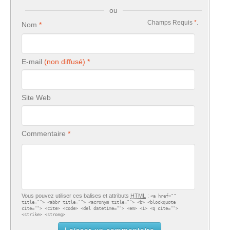
ou
Champs Requis
*
.
Nom
E-mail
Site Web
Commentaire
Vous pouvez utiliser ces balises et attributs
HTML
:
<a href=""
title=""> <abbr title=""> <acronym title=""> <b> <blockquote
cite=""> <cite> <code> <del datetime=""> <em> <i> <q cite="">
<strike> <strong>