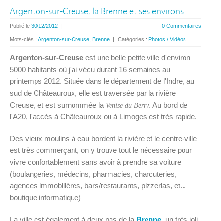
Argenton-sur-Creuse, la Brenne et ses environs
Publié le
30/12/2012
|
0 Commentaires
Mots-clés :
Argenton-sur-Creuse
,
Brenne
|
Catégories :
Photos / Vidéos
Argenton-sur-Creuse
est une belle petite ville d'environ
5000 habitants où j'ai vécu durant 16 semaines au
printemps 2012. Située dans le département de l'Indre, au
sud de Châteauroux, elle est traversée par la rivière
Creuse, et est surnommée la
. Au bord de
Venise du Berry
l'A20, l'accès à Châteauroux ou à Limoges est très rapide.
Des vieux moulins à eau bordent la rivière et le centre-ville
est très commerçant, on y trouve tout le nécessaire pour
vivre confortablement sans avoir à prendre sa voiture
(boulangeries, médecins, pharmacies, charcuteries,
agences immobilières, bars/restaurants, pizzerias, et...
boutique informatique)
La ville est également à deux pas de la
Brenne
, un très joli