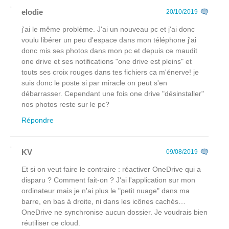
elodie
20/10/2019
j'ai le même problème. J'ai un nouveau pc et j'ai donc
voulu libérer un peu d'espace dans mon téléphone j'ai
donc mis ses photos dans mon pc et depuis ce maudit
one drive et ses notifications "one drive est pleins" et
touts ses croix rouges dans tes fichiers ca m'énerve! je
suis donc le poste si par miracle on peut s'en
débarrasser. Cependant une fois one drive "désinstaller"
nos photos reste sur le pc?
Répondre
KV
09/08/2019
Et si on veut faire le contraire : réactiver OneDrive qui a
disparu ? Comment fait-on ? J'ai l'application sur mon
ordinateur mais je n'ai plus le "petit nuage" dans ma
barre, en bas à droite, ni dans les icônes cachés…
OneDrive ne synchronise aucun dossier. Je voudrais bien
réutiliser ce cloud.