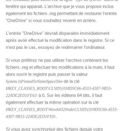
fenêtre qui apparait. L'archive que je vous propose inclus
également les fichiers .reg permettant de restaurer l'entrée
"OneDrive" si vous souhaitez revenir en arrière.
L'entrée "OneDrive" devrait disparaitre immédiatement
après avoir effectué la modification dans le registre. Si ce
n'est pas le cas, essayez de redémarrer l’ordinateur.
Si vous préférez ne pas utiliser l'archive contenant les
fichiers .reg et effectuer les modifications à la main, il faut
alors ouvrir le registre puis passer la valeur
de la clé
System.IsPinnedToNameSpaceTree
HKEY_CLASSES_ROOT\CLSID\{018D5C66-4533-4307-9B53-
à 0. Sur les éditions 64 bits, il faut
224DE2ED1FE6}\
également effectuer la même opération sur la clé
HKEY_CLASSES_ROOT\Wow6432Node\CLSID\{018D5C66-4533-
.
4307-9B53-224DE2ED1FE6\
Si vous avez synchronisé des fichiers depuis votre