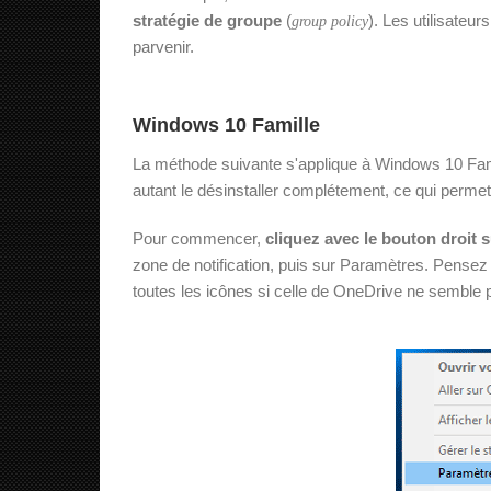
stratégie de groupe
(
). Les utilisateur
group policy
parvenir.
Windows 10 Famille
La méthode suivante s'applique à Windows 10 Fam
autant le désinstaller complétement, ce qui permet 
Pour commencer,
cliquez avec le bouton droit 
zone de notification, puis sur Paramètres. Pensez à 
toutes les icônes si celle de OneDrive ne semble 