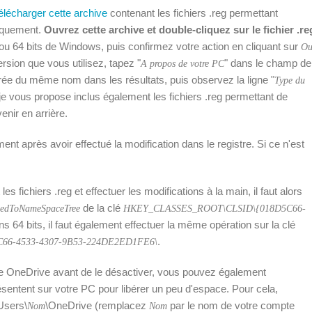
élécharger cette archive
contenant les fichiers .reg permettant
tiquement.
Ouvrez cette archive et double-cliquez sur le fichier .re
ou 64 bits de Windows, puis confirmez votre action en cliquant sur
Ou
rsion que vous utilisez, tapez "
" dans le champ de
A propos de votre PC
trée du même nom dans les résultats, puis observez la ligne "
Type du
e je vous propose inclus également les fichiers .reg permettant de
enir en arrière.
nt après avoir effectué la modification dans le registre. Si ce n'est
es fichiers .reg et effectuer les modifications à la main, il faut alors
de la clé
nedToNameSpaceTree
HKEY_CLASSES_ROOT\CLSID\{018D5C66-
ons 64 bits, il faut également effectuer la même opération sur la clé
.
66-4533-4307-9B53-224DE2ED1FE6\
re OneDrive avant de le désactiver, vous pouvez également
sentent sur votre PC pour libérer un peu d'espace. Pour cela,
Users\
\OneDrive (remplacez
par le nom de votre compte
Nom
Nom