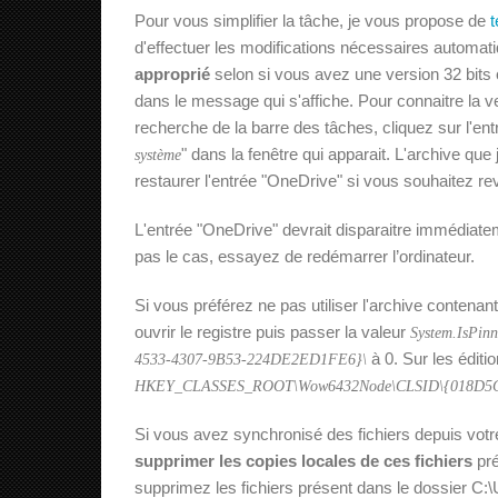
Pour vous simplifier la tâche, je vous propose de
t
d'effectuer les modifications nécessaires automa
approprié
selon si vous avez une version 32 bits 
dans le message qui s'affiche. Pour connaitre la ve
recherche de la barre des tâches, cliquez sur l'en
" dans la fenêtre qui apparait. L'archive qu
système
restaurer l'entrée "OneDrive" si vous souhaitez rev
L'entrée "OneDrive" devrait disparaitre immédiateme
pas le cas, essayez de redémarrer l’ordinateur.
Si vous préférez ne pas utiliser l'archive contenant l
ouvrir le registre puis passer la valeur
System.IsPin
à 0. Sur les éditi
4533-4307-9B53-224DE2ED1FE6}\
HKEY_CLASSES_ROOT\Wow6432Node\CLSID\{018D5C
Si vous avez synchronisé des fichiers depuis vot
supprimer les copies locales de ces fichiers
pré
supprimez les fichiers présent dans le dossier C:\