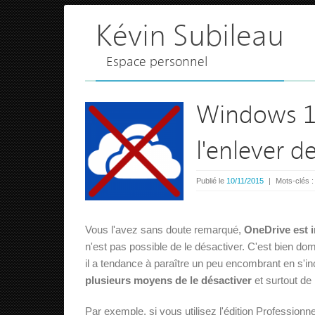
Kévin Subileau
Espace personnel
Windows 10
l'enlever de
Publié le
10/11/2015
|
Mots-clés 
Vous l'avez sans doute remarqué,
OneDrive est 
n'est pas possible de le désactiver. C'est bien d
il a tendance à paraître un peu encombrant en s'incr
plusieurs moyens de le désactiver
et surtout de
Par exemple, si vous utilisez l'édition Professio