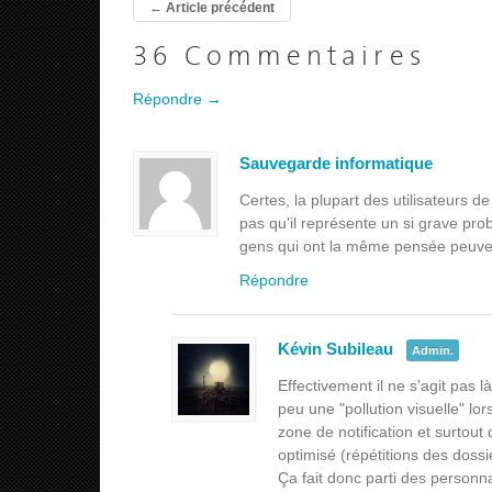
←
Article précédent
36 Commentaires
Répondre →
Sauvegarde informatique
Certes, la plupart des utilisateurs 
pas qu'il représente un si grave probl
gens qui ont la même pensée peuven
Répondre
Kévin Subileau
Admin.
Effectivement il ne s'agit pas
peu une "pollution visuelle" lor
zone de notification et surtout 
optimisé (répétitions des dossi
Ça fait donc parti des personna