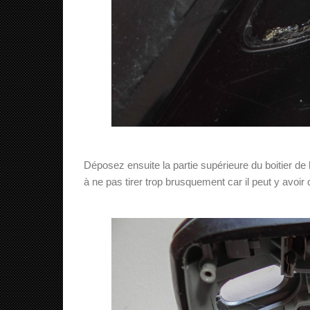
Déposez ensuite la partie supérieure du boitier de 
à ne pas tirer trop brusquement car il peut y avoir de