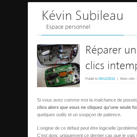
Kévin Subileau
Espace personnel
Réparer une
clics intem
Publié le
09/12/2015
|
Mots-clés 
Si vous avez comme moi la malchance de posséder
clics alors que vous ne cliquez qu'une seule fo
quelques outils et un soupçon de patience.
L'origine de ce défaut peut être logicielle (problème
C'est donc uniquement ce dernier cas que je vais t