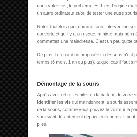
dans votre cas, le problème est bien d'origine matér
un autre ordinateur et/ou de tester une autre souris
Notez toutefois que, comme toute intervention sur l
couverte et qu'il y a un risque, minime mais non né
commettez une maladresse. C'est un peu quitte ou
De plus, la réparation proposée ci-dessous n'est pas
temps (6 mois, 1 an ou plus), auquel cas il faut sim
Démontage de la souris
Après avoir retiré les piles ou la batterie de votre 
identifier les vis
qui maintiennent la souris assem
de la souris, comme vous pouvez le voir sur la phot
soulevant délicatement depuis leurs bords. Il peut 
piles.