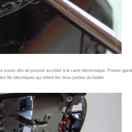
la souris afin de pouvoir accéder à la carte électronique. Prenez gard
s fils électriques qui relient les deux parties du boitier.