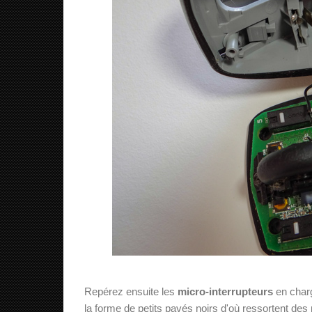
Repérez ensuite les
micro-interrupteurs
en charg
la forme de petits pavés noirs d'où ressortent des 