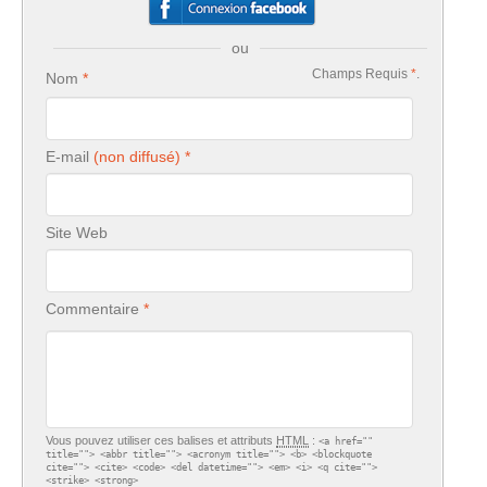
ou
Champs Requis
*
.
Nom
E-mail
Site Web
Commentaire
Vous pouvez utiliser ces balises et attributs
HTML
:
<a href=""
title=""> <abbr title=""> <acronym title=""> <b> <blockquote
cite=""> <cite> <code> <del datetime=""> <em> <i> <q cite="">
<strike> <strong>