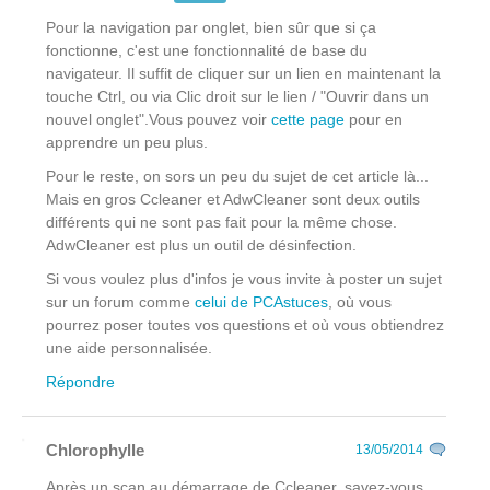
Pour la navigation par onglet, bien sûr que si ça
fonctionne, c'est une fonctionnalité de base du
navigateur. Il suffit de cliquer sur un lien en maintenant la
touche Ctrl, ou via Clic droit
sur le lien
/ "Ouvrir dans un
nouvel onglet".Vous pouvez voir
cette page
pour en
apprendre un peu plus.
Pour le reste, on sors un peu du sujet de cet article là...
Mais en gros Ccleaner et AdwCleaner sont deux outils
différents qui ne sont pas fait pour la même chose.
AdwCleaner est plus un outil de désinfection.
Si vous voulez plus d'infos je vous invite à poster un sujet
sur un forum comme
celui de PCAstuces
, où vous
pourrez poser toutes vos questions et où vous obtiendrez
une aide personnalisée.
Répondre
Chlorophylle
13/05/2014
Après un scan au démarrage de Ccleaner, savez-vous