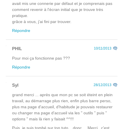
avait mis une connerie par défaut et je comprenais pas
comment revenir à l'écran initial que je trouve très
pratique.
grâce à vous, j'ai fini par trouver.
Répondre
PHIL
10/11/2013
Pour moi ça fonctionne pas ???
Répondre
Syl
28/12/2013
grand merci ... après que mon pc se soit éteint en plein
travail, au démarrage plus rien, enfin plus barre perso,
plus ma page d'accueil, d'habitude je pouvais restaurer
ou changer ma page d'accueil via les " outils " puis "
options " mais là rien y faisait ^^!!!
Puis, je suis tombé sur ton tuto ...donc ... Merci , c'est