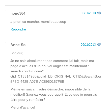
nono364
06/11/2013
a priori ca marche, merci beaucoup
Répondre
Anne-So
06/11/2013
Bonjour,
Je ne sais absolument pas comment j'ai fait, mais ma
page d'accueil d'un nouvel onglet est maintenant :
search.conduit.com/?
ctid=CT3314958&octid=EB_ORIGINAL_CTID&SearchSource
5F5D-4425-A07E-AC8960157F6B
Même en suivant votre démarche, impossible de la
modifier!! Sauriez-vous pourquoi? Et ce que je pourrais
faire pour y remédier?
Merci d'avance!