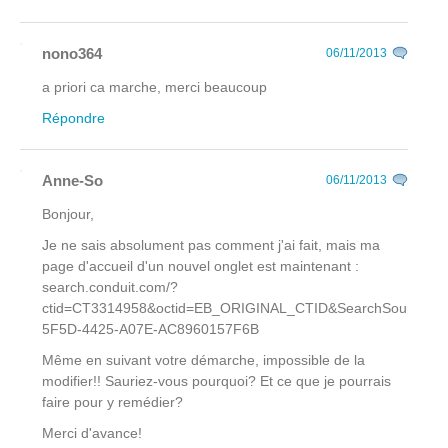
nono364
06/11/2013
a priori ca marche, merci beaucoup
Répondre
Anne-So
06/11/2013
Bonjour,
Je ne sais absolument pas comment j'ai fait, mais ma
page d'accueil d'un nouvel onglet est maintenant :
search.conduit.com/?
ctid=CT3314958&octid=EB_ORIGINAL_CTID&SearchSource
5F5D-4425-A07E-AC8960157F6B
Même en suivant votre démarche, impossible de la
modifier!! Sauriez-vous pourquoi? Et ce que je pourrais
faire pour y remédier?
Merci d'avance!