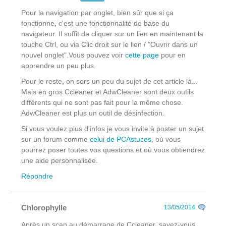
Pour la navigation par onglet, bien sûr que si ça
fonctionne, c'est une fonctionnalité de base du
navigateur. Il suffit de cliquer sur un lien en maintenant la
touche Ctrl, ou via Clic droit
sur le lien
/ "Ouvrir dans un
nouvel onglet".Vous pouvez voir
cette page
pour en
apprendre un peu plus.
Pour le reste, on sors un peu du sujet de cet article là...
Mais en gros Ccleaner et AdwCleaner sont deux outils
différents qui ne sont pas fait pour la même chose.
AdwCleaner est plus un outil de désinfection.
Si vous voulez plus d'infos je vous invite à poster un sujet
sur un forum comme
celui de PCAstuces
, où vous
pourrez poser toutes vos questions et où vous obtiendrez
une aide personnalisée.
Répondre
Chlorophylle
13/05/2014
Après un scan au démarrage de Ccleaner, savez-vous