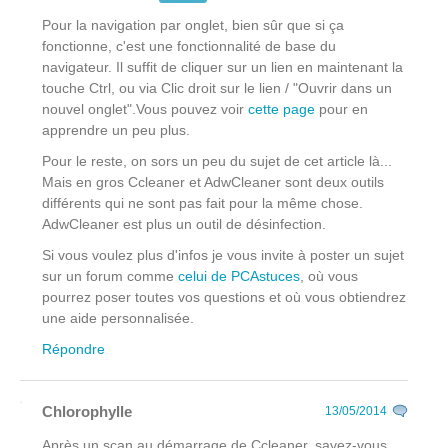
Pour la navigation par onglet, bien sûr que si ça
fonctionne, c'est une fonctionnalité de base du
navigateur. Il suffit de cliquer sur un lien en maintenant la
touche Ctrl, ou via Clic droit
sur le lien
/ "Ouvrir dans un
nouvel onglet".Vous pouvez voir
cette page
pour en
apprendre un peu plus.
Pour le reste, on sors un peu du sujet de cet article là...
Mais en gros Ccleaner et AdwCleaner sont deux outils
différents qui ne sont pas fait pour la même chose.
AdwCleaner est plus un outil de désinfection.
Si vous voulez plus d'infos je vous invite à poster un sujet
sur un forum comme
celui de PCAstuces
, où vous
pourrez poser toutes vos questions et où vous obtiendrez
une aide personnalisée.
Répondre
Chlorophylle
13/05/2014
Après un scan au démarrage de Ccleaner, savez-vous