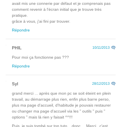
avait mis une connerie par défaut et je comprenais pas
comment revenir à l'écran initial que je trouve très
pratique.
grâce à vous, j'ai fini par trouver.
Répondre
PHIL
10/11/2013
Pour moi ça fonctionne pas ???
Répondre
Syl
28/12/2013
grand merci ... après que mon pc se soit éteint en plein
travail, au démarrage plus rien, enfin plus barre perso,
plus ma page d'accueil, d'habitude je pouvais restaurer
ou changer ma page d'accueil via les " outils " puis "
options " mais là rien y faisait ^^!!!
Puis, je suis tombé sur ton tuto ...donc ... Merci , c'est