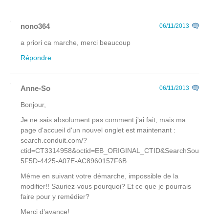
nono364
06/11/2013
a priori ca marche, merci beaucoup
Répondre
Anne-So
06/11/2013
Bonjour,
Je ne sais absolument pas comment j'ai fait, mais ma
page d'accueil d'un nouvel onglet est maintenant :
search.conduit.com/?
ctid=CT3314958&octid=EB_ORIGINAL_CTID&SearchSource
5F5D-4425-A07E-AC8960157F6B
Même en suivant votre démarche, impossible de la
modifier!! Sauriez-vous pourquoi? Et ce que je pourrais
faire pour y remédier?
Merci d'avance!