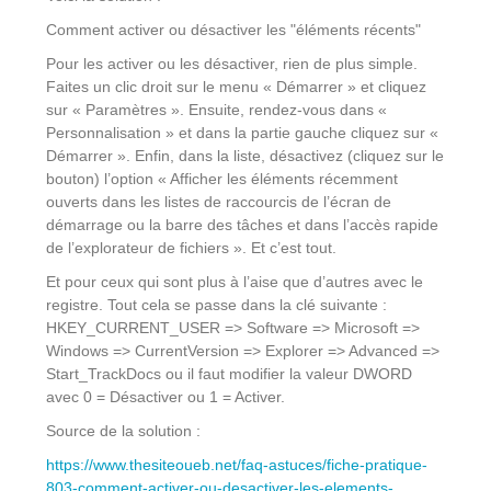
Comment activer ou désactiver les "éléments récents"
Pour les activer ou les désactiver, rien de plus simple.
Faites un clic droit sur le menu « Démarrer » et cliquez
sur « Paramètres ». Ensuite, rendez-vous dans «
Personnalisation » et dans la partie gauche cliquez sur «
Démarrer ». Enfin, dans la liste, désactivez (cliquez sur le
bouton) l’option « Afficher les éléments récemment
ouverts dans les listes de raccourcis de l’écran de
démarrage ou la barre des tâches et dans l’accès rapide
de l’explorateur de fichiers ». Et c’est tout.
Et pour ceux qui sont plus à l’aise que d’autres avec le
registre. Tout cela se passe dans la clé suivante :
HKEY_CURRENT_USER => Software => Microsoft =>
Windows => CurrentVersion => Explorer => Advanced =>
Start_TrackDocs ou il faut modifier la valeur DWORD
avec 0 = Désactiver ou 1 = Activer.
Source de la solution :
https://www.thesiteoueb.net/faq-astuces/fiche-pratique-
803-comment-activer-ou-desactiver-les-elements-