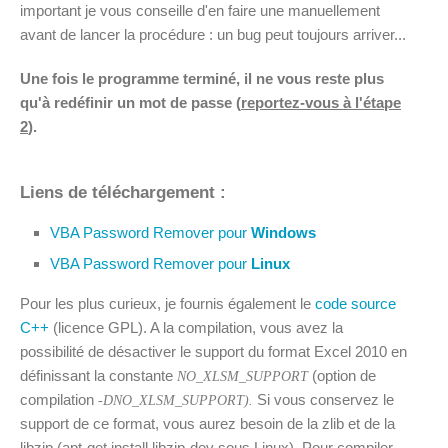
important je vous conseille d'en faire une manuellement
avant de lancer la procédure : un bug peut toujours arriver...
Une fois le programme terminé, il ne vous reste plus
qu'à redéfinir un mot de passe (
reportez-vous à l'étape
2
).
Liens de téléchargement :
VBA Password Remover pour
Windows
VBA Password Remover pour
Linux
Pour les plus curieux, je fournis également le
code source
C++
(licence GPL). A la compilation, vous avez la
possibilité de désactiver le support du format Excel 2010 en
définissant la constante
(option de
NO_XLSM_SUPPORT
compilation
Si vous conservez le
-DNO_XLSM_SUPPORT).
support de ce format, vous aurez besoin de la zlib et de la
libzip (apt-get install libzip-dev sous Linux). Pour compiler