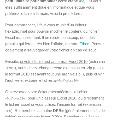
petit utilitaire pour simplifier cette étape
. Si vous
êtes suffisamment doué en informatique et que vous
préférez le faire à la main, voici la procédure :
Pour commencer, il faut vous munir d'un éditeur
hexadécimal pour pouvoir modifier le contenu du fichier
Excel manuellement. Il en existe beaucoup, dont des
gratuits qui feront très bien l'affaire, comme
Frhed
. Pensez
également à sauvegarder votre fichier en cas de souci !
Ensuite,
si votre fichier est au format Excel 2010
(extension
.xlsm), vous devez changer cette extension en .zip (et oui,
le format 2010 est avant tout une archive zip !), puis ouvrir
l'archive et extraire le fichier
xl/vbaProject.bin.
Ouvrez avec votre éditeur hexadécimal le fichier
pour un classeur Excel 2010, ou directement
vbaProject.bin
le fichier Excel si vous utilisez l'ancien format (extension
.xls). Recherchez la chaîne
DPB=
(généralement en fin de
fichier) et remplacez la par
DPX=
. Enregistrez le fichier,