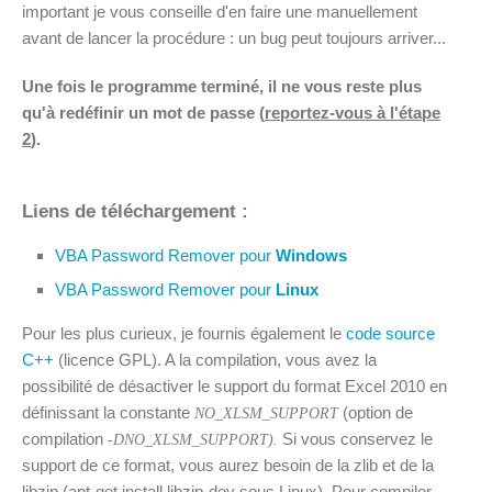
important je vous conseille d'en faire une manuellement
avant de lancer la procédure : un bug peut toujours arriver...
Une fois le programme terminé, il ne vous reste plus
qu'à redéfinir un mot de passe (
reportez-vous à l'étape
2
).
Liens de téléchargement :
VBA Password Remover pour
Windows
VBA Password Remover pour
Linux
Pour les plus curieux, je fournis également le
code source
C++
(licence GPL). A la compilation, vous avez la
possibilité de désactiver le support du format Excel 2010 en
définissant la constante
(option de
NO_XLSM_SUPPORT
compilation
Si vous conservez le
-DNO_XLSM_SUPPORT).
support de ce format, vous aurez besoin de la zlib et de la
libzip (apt-get install libzip-dev sous Linux). Pour compiler