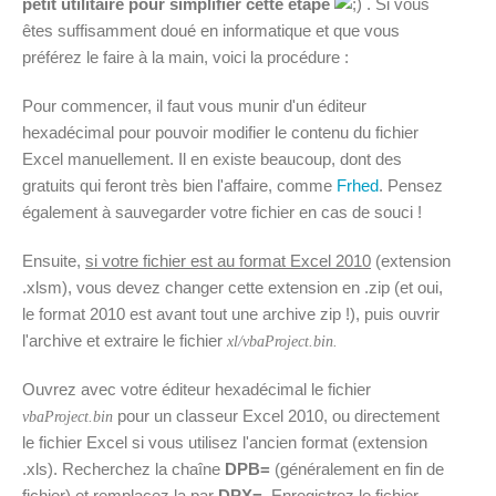
petit utilitaire pour simplifier cette étape
. Si vous
êtes suffisamment doué en informatique et que vous
préférez le faire à la main, voici la procédure :
Pour commencer, il faut vous munir d'un éditeur
hexadécimal pour pouvoir modifier le contenu du fichier
Excel manuellement. Il en existe beaucoup, dont des
gratuits qui feront très bien l'affaire, comme
Frhed
. Pensez
également à sauvegarder votre fichier en cas de souci !
Ensuite,
si votre fichier est au format Excel 2010
(extension
.xlsm), vous devez changer cette extension en .zip (et oui,
le format 2010 est avant tout une archive zip !), puis ouvrir
l'archive et extraire le fichier
xl/vbaProject.bin.
Ouvrez avec votre éditeur hexadécimal le fichier
pour un classeur Excel 2010, ou directement
vbaProject.bin
le fichier Excel si vous utilisez l'ancien format (extension
.xls). Recherchez la chaîne
DPB=
(généralement en fin de
fichier) et remplacez la par
DPX=
. Enregistrez le fichier,