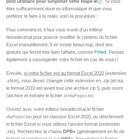
petit utilitaire pour simplifier cette étape
. Si vous
êtes suffisamment doué en informatique et que vous
préférez le faire à la main, voici la procédure :
Pour commencer, il faut vous munir d'un éditeur
hexadécimal pour pouvoir modifier le contenu du fichier
Excel manuellement. Il en existe beaucoup, dont des
gratuits qui feront très bien l'affaire, comme
Frhed
. Pensez
également à sauvegarder votre fichier en cas de souci !
Ensuite,
si votre fichier est au format Excel 2010
(extension
.xlsm), vous devez changer cette extension en .zip (et oui,
le format 2010 est avant tout une archive zip !), puis ouvrir
l'archive et extraire le fichier
xl/vbaProject.bin.
Ouvrez avec votre éditeur hexadécimal le fichier
pour un classeur Excel 2010, ou directement
vbaProject.bin
le fichier Excel si vous utilisez l'ancien format (extension
.xls). Recherchez la chaîne
DPB=
(généralement en fin de
fichier) et remplacez la par
DPX=
. Enregistrez le fichier,