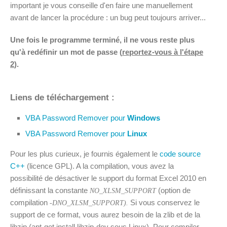
important je vous conseille d'en faire une manuellement
avant de lancer la procédure : un bug peut toujours arriver...
Une fois le programme terminé, il ne vous reste plus
qu'à redéfinir un mot de passe (
reportez-vous à l'étape
2
).
Liens de téléchargement :
VBA Password Remover pour
Windows
VBA Password Remover pour
Linux
Pour les plus curieux, je fournis également le
code source
C++
(licence GPL). A la compilation, vous avez la
possibilité de désactiver le support du format Excel 2010 en
définissant la constante
(option de
NO_XLSM_SUPPORT
compilation
Si vous conservez le
-DNO_XLSM_SUPPORT).
support de ce format, vous aurez besoin de la zlib et de la
libzip (apt-get install libzip-dev sous Linux). Pour compiler