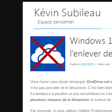
Kévin Subileau
Espace personnel
Windows 10
l'enlever de
Publié le
10/11/2015
|
Mots-clés 
Vous l'avez sans doute remarqué,
OneDrive est 
n'est pas possible de le désactiver. C'est bien d
il a tendance à paraître un peu encombrant en s'incr
plusieurs moyens de le désactiver
et surtout de
Par exemple, si vous utilisez l'édition Professio