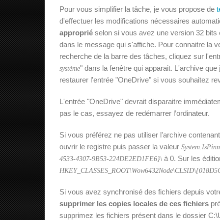
Pour vous simplifier la tâche, je vous propose de
t
d'effectuer les modifications nécessaires automa
approprié
selon si vous avez une version 32 bits 
dans le message qui s'affiche. Pour connaitre la ve
recherche de la barre des tâches, cliquez sur l'en
" dans la fenêtre qui apparait. L'archive qu
système
restaurer l'entrée "OneDrive" si vous souhaitez rev
L'entrée "OneDrive" devrait disparaitre immédiateme
pas le cas, essayez de redémarrer l’ordinateur.
Si vous préférez ne pas utiliser l'archive contenant l
ouvrir le registre puis passer la valeur
System.IsPin
à 0. Sur les éditi
4533-4307-9B53-224DE2ED1FE6}\
HKEY_CLASSES_ROOT\Wow6432Node\CLSID\{018D5C
Si vous avez synchronisé des fichiers depuis vot
supprimer les copies locales de ces fichiers
pré
supprimez les fichiers présent dans le dossier C:\