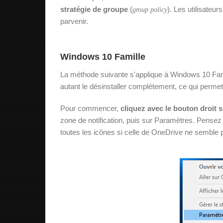
stratégie de groupe
(
). Les utilisateur
group policy
parvenir.
Windows 10 Famille
La méthode suivante s'applique à Windows 10 Fam
autant le désinstaller complétement, ce qui permet 
Pour commencer,
cliquez avec le bouton droit 
zone de notification, puis sur Paramètres. Pensez à 
toutes les icônes si celle de OneDrive ne semble 