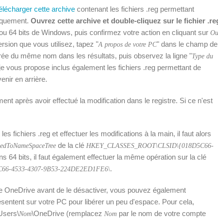
élécharger cette archive
contenant les fichiers .reg permettant
tiquement.
Ouvrez cette archive et double-cliquez sur le fichier .re
ou 64 bits de Windows, puis confirmez votre action en cliquant sur
Ou
rsion que vous utilisez, tapez "
" dans le champ de
A propos de votre PC
trée du même nom dans les résultats, puis observez la ligne "
Type du
e je vous propose inclus également les fichiers .reg permettant de
enir en arrière.
nt après avoir effectué la modification dans le registre. Si ce n'est
es fichiers .reg et effectuer les modifications à la main, il faut alors
de la clé
nedToNameSpaceTree
HKEY_CLASSES_ROOT\CLSID\{018D5C66-
ons 64 bits, il faut également effectuer la même opération sur la clé
.
66-4533-4307-9B53-224DE2ED1FE6\
re OneDrive avant de le désactiver, vous pouvez également
sentent sur votre PC pour libérer un peu d'espace. Pour cela,
Users\
\OneDrive (remplacez
par le nom de votre compte
Nom
Nom