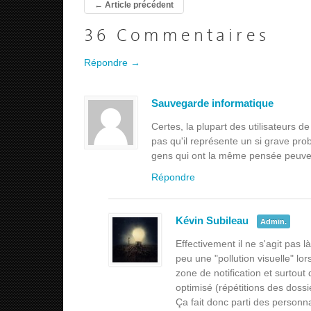
←
Article précédent
36 Commentaires
Répondre →
Sauvegarde informatique
Certes, la plupart des utilisateurs 
pas qu'il représente un si grave probl
gens qui ont la même pensée peuven
Répondre
Kévin Subileau
Admin.
Effectivement il ne s'agit pas
peu une "pollution visuelle" lor
zone de notification et surtout 
optimisé (répétitions des dossi
Ça fait donc parti des personna