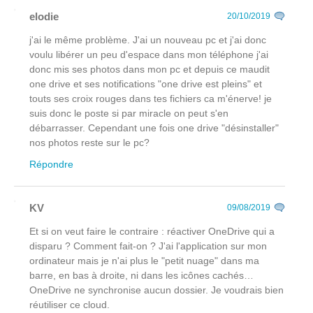
elodie
20/10/2019
j'ai le même problème. J'ai un nouveau pc et j'ai donc
voulu libérer un peu d'espace dans mon téléphone j'ai
donc mis ses photos dans mon pc et depuis ce maudit
one drive et ses notifications "one drive est pleins" et
touts ses croix rouges dans tes fichiers ca m'énerve! je
suis donc le poste si par miracle on peut s'en
débarrasser. Cependant une fois one drive "désinstaller"
nos photos reste sur le pc?
Répondre
KV
09/08/2019
Et si on veut faire le contraire : réactiver OneDrive qui a
disparu ? Comment fait-on ? J'ai l'application sur mon
ordinateur mais je n'ai plus le "petit nuage" dans ma
barre, en bas à droite, ni dans les icônes cachés…
OneDrive ne synchronise aucun dossier. Je voudrais bien
réutiliser ce cloud.