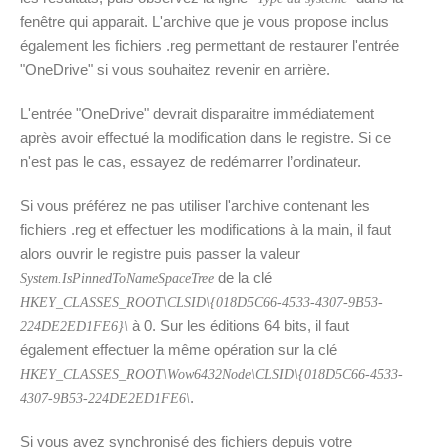
fenêtre qui apparait. L'archive que je vous propose inclus
également les fichiers .reg permettant de restaurer l'entrée
"OneDrive" si vous souhaitez revenir en arrière.
L'entrée "OneDrive" devrait disparaitre immédiatement
après avoir effectué la modification dans le registre. Si ce
n'est pas le cas, essayez de redémarrer l’ordinateur.
Si vous préférez ne pas utiliser l'archive contenant les
fichiers .reg et effectuer les modifications à la main, il faut
alors ouvrir le registre puis passer la valeur
de la clé
System.IsPinnedToNameSpaceTree
HKEY_CLASSES_ROOT\CLSID\{018D5C66-4533-4307-9B53-
à 0. Sur les éditions 64 bits, il faut
224DE2ED1FE6}\
également effectuer la même opération sur la clé
HKEY_CLASSES_ROOT\Wow6432Node\CLSID\{018D5C66-4533-
.
4307-9B53-224DE2ED1FE6\
Si vous avez synchronisé des fichiers depuis votre