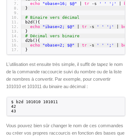
7
echo
"obase=16; $@"
| 
tr
-s 
' '
';'
| 
bc
8
}
9
10
# Binaire vers décimal
11
b2d(){
12
echo
"ibase=2; $@"
| 
tr
-s 
' '
';'
| 
bc
13
}
14
# Décimal vers binaire
15
d2b(){
16
echo
"obase=2; $@"
| 
tr
-s 
' '
';'
| 
bc
17
}
L'utilisation est ensuite très simple, il suffit de tapez le nom
de la commande raccourcie suivi du nombre ou de la liste
de nombres à convertir. Par exemple, pour convertir
101010 et 101011 du binaire au décimal :
$ b2d 101010 101011
42
43
Vous pouvez bien sûr changer le nom de ces commandes
ou créer vos propres raccourcis en fonction des bases que