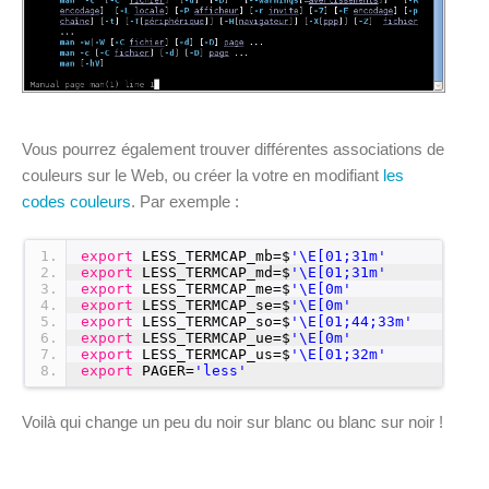
Vous pourrez également trouver différentes associations de
couleurs sur le Web, ou créer la votre en modifiant
les
codes couleurs
. Par exemple :
1
export
LESS_TERMCAP_mb=$
'\E[01;31m'
2
export
LESS_TERMCAP_md=$
'\E[01;31m'
3
export
LESS_TERMCAP_me=$
'\E[0m'
4
export
LESS_TERMCAP_se=$
'\E[0m'
5
export
LESS_TERMCAP_so=$
'\E[01;44;33m'
6
export
LESS_TERMCAP_ue=$
'\E[0m'
7
export
LESS_TERMCAP_us=$
'\E[01;32m'
8
export
PAGER=
'less'
Voilà qui change un peu du noir sur blanc ou blanc sur noir !