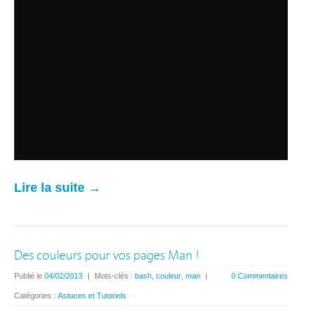
Lire la suite →
Des couleurs pour vos pages Man !
Publié le
04/02/2013
|
Mots-clés :
bash
,
couleur
,
man
|
0 Commentaires
Catégories :
Astuces et Tutoriels