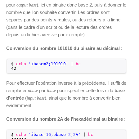
pour
), ici en binaire donc base 2, puis à donner le
o
utput
base
nombre que l'on souhaite convertir. Les ordres sont
séparés par des points-virgules, ou des retours à la ligne
(dans le cadre d'un script ou de la lecture des ordres
depuis un fichier avec
par exemple).
cat
Conversion du nombre 101010 du binaire au décimal :
$ 
echo
'ibase=2;101010'
| 
bc
42
Pour effectuer l'opération inverse à la précédente, il suffit de
remplacer
par
pour spécifier cette fois ci la
base
obase
ibase
d'entrée
(
), ainsi que le nombre à convertir bien
i
n
put
base
évidemment.
Conversion du nombre 2A de l'hexadécimal au binaire :
$ 
echo
'ibase=16;obase=2;2A'
| 
bc