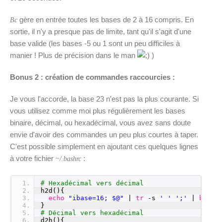
gère en entrée toutes les bases de 2 à 16 compris. En
Bc
sortie, il n'y a presque pas de limite, tant qu'il s'agit d'une
base valide (les bases -5 ou 1 sont un peu difficiles à
manier ! Plus de précision dans le man
)
Bonus 2 : c
réation de commandes raccourcies :
Je vous l'accorde, la base 23 n'est pas la plus courante. Si
vous utilisez comme moi plus régulièrement les bases
binaire, décimal, ou hexadécimal, vous avez sans doute
envie d'avoir des commandes un peu plus courtes à taper.
C'est possible simplement en ajoutant ces quelques lignes
à votre fichier
:
~/.bashrc
1
# Hexadécimal vers décimal
2
h2d(){
3
echo
"ibase=16; $@"
| 
tr
-s 
' '
';'
| 
bc
4
}
5
# Décimal vers hexadécimal
6
d2h(){