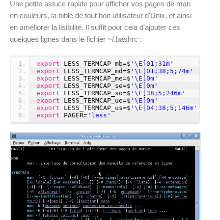
Une petite astuce rapide pour afficher vos pages de man
en couleurs, la bible de tout bon utilisateur d'Unix, et ainsi
en améliorer la lisibilité. Il suffit pour cela d'ajouter ces
quelques lignes dans le fichier ~/.bashrc :
1
export
LESS_TERMCAP_mb=$
'\E[01;31m'
2
export
LESS_TERMCAP_md=$
'\E[01;38;5;74m'
3
export
LESS_TERMCAP_me=$
'\E[0m'
4
export
LESS_TERMCAP_se=$
'\E[0m'
5
export
LESS_TERMCAP_so=$
'\E[38;5;246m'
6
export
LESS_TERMCAP_ue=$
'\E[0m'
7
export
LESS_TERMCAP_us=$
'\E[04;38;5;146m'
8
export
PAGER=
'less'