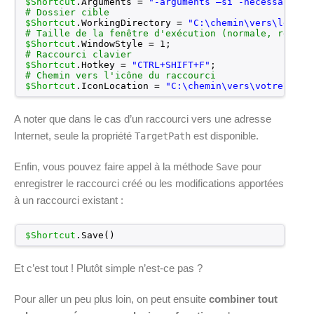
$Shortcut
.Arguments = 
"-arguments –si -necessaire"
# Dossier cible
$Shortcut
.WorkingDirectory = 
"C:\chemin\vers\le\dos
# Taille de la fenêtre d'exécution (normale, réduit
$Shortcut
.WindowStyle = 1;
# Raccourci clavier
$Shortcut
.Hotkey = 
"CTRL+SHIFT+F"
;
# Chemin vers l'icône du raccourci
$Shortcut
.IconLocation = 
"C:\chemin\vers\votre\exec
A noter que dans le cas d’un raccourci vers une adresse
Internet, seule la propriété
est disponible.
TargetPath
Enfin, vous pouvez faire appel à la méthode
pour
Save
enregistrer le raccourci créé ou les modifications apportées
à un raccourci existant :
$Shortcut
.Save()
Et c’est tout ! Plutôt simple n’est-ce pas ?
Pour aller un peu plus loin, on peut ensuite
combiner tout