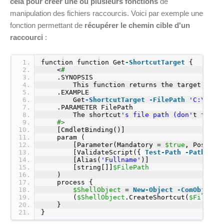
cela pour créer une ou plusieurs fonctions
de
manipulation des fichiers raccourcis. Voici par exemple une
fonction permettant de
récupérer le chemin cible d'un
raccourci
:
1
function function Get
-ShortcutTarget
{
2
<
#
3
.SYNOPSIS
4
This function returns the target of a
5
.EXAMPLE
6
Get
-ShortcutTarget
-FilePath
'C:\User
7
.PARAMETER FilePath
8
The shortcut
's file path (don'
t forge
9
#>
10
[CmdletBinding()]
11
param (
12
[Parameter(Mandatory = 
$true
, Positio
13
[ValidateScript({ 
Test-Path
-Path
$_ 
14
[Alias(
'Fullname'
)]
15
[string[]]
$FilePath
16
)
17
process {
18
$ShellObject
= 
New-Object
-ComObject
19
(
$ShellObject
.CreateShortcut(
$FilePat
20
}
21
}