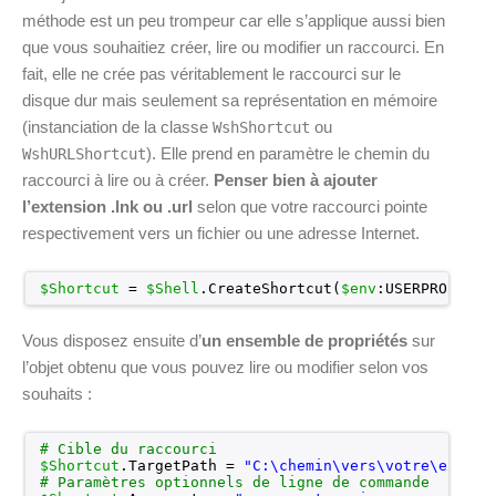
méthode est un peu trompeur car elle s’applique aussi bien
que vous souhaitiez créer, lire ou modifier un raccourci. En
fait, elle ne crée pas véritablement le raccourci sur le
disque dur mais seulement sa représentation en mémoire
(instanciation de la classe
ou
WshShortcut
). Elle prend en paramètre le chemin du
WshURLShortcut
raccourci à lire ou à créer.
Penser bien à ajouter
l’extension .lnk ou .url
selon que votre raccourci pointe
respectivement vers un fichier ou une adresse Internet.
$Shortcut
= 
$Shell
.CreateShortcut(
$env
:USERPROFILE 
Vous disposez ensuite d’
un ensemble de propriétés
sur
l’objet obtenu que vous pouvez lire ou modifier selon vos
souhaits :
# Cible du raccourci
$Shortcut
.TargetPath = 
"C:\chemin\vers\votre\execut
# Paramètres optionnels de ligne de commande