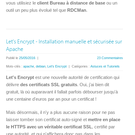
vous utilisiez le
client Bureau à distance de base
ou un
outil un peu plus évolué tel que
RDCMan
.
Let's Encrypt - Installation manuelle et sécurisée sur
Apache
Publié le
25/05/2016
|
23 Commentaires
Mots-clés :
apache
,
debian
,
Let's Encrypt
|
Catégories :
Astuces et Tutoriels
Let's Encrypt
est une nouvelle autorité de certification qui
délivre
des certificats SSL gratuits
. Oui, j'ai bien dit
gratuit, là où auparavant il fallait parfois débourser jusqu'à
une centaine d'euros par an pour un certificat !
Mais désormais, il n'y a plus aucune raison pour ne pas
laisser tomber son certificat auto-signé et
mettre en place
le HTTPS avec un véritable certificat SSL
, certifié par
une autorité, et qui n'affichera donc pas dans les