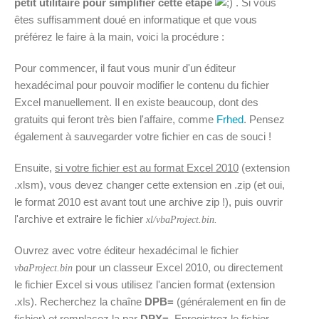
petit utilitaire pour simplifier cette étape
. Si vous
êtes suffisamment doué en informatique et que vous
préférez le faire à la main, voici la procédure :
Pour commencer, il faut vous munir d'un éditeur
hexadécimal pour pouvoir modifier le contenu du fichier
Excel manuellement. Il en existe beaucoup, dont des
gratuits qui feront très bien l'affaire, comme
Frhed
. Pensez
également à sauvegarder votre fichier en cas de souci !
Ensuite,
si votre fichier est au format Excel 2010
(extension
.xlsm), vous devez changer cette extension en .zip (et oui,
le format 2010 est avant tout une archive zip !), puis ouvrir
l'archive et extraire le fichier
xl/vbaProject.bin.
Ouvrez avec votre éditeur hexadécimal le fichier
pour un classeur Excel 2010, ou directement
vbaProject.bin
le fichier Excel si vous utilisez l'ancien format (extension
.xls). Recherchez la chaîne
DPB=
(généralement en fin de
fichier) et remplacez la par
DPX=
. Enregistrez le fichier,