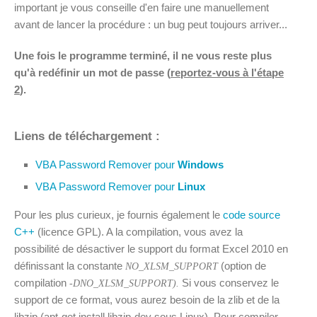
important je vous conseille d'en faire une manuellement
avant de lancer la procédure : un bug peut toujours arriver...
Une fois le programme terminé, il ne vous reste plus
qu'à redéfinir un mot de passe (
reportez-vous à l'étape
2
).
Liens de téléchargement :
VBA Password Remover pour
Windows
VBA Password Remover pour
Linux
Pour les plus curieux, je fournis également le
code source
C++
(licence GPL). A la compilation, vous avez la
possibilité de désactiver le support du format Excel 2010 en
définissant la constante
(option de
NO_XLSM_SUPPORT
compilation
Si vous conservez le
-DNO_XLSM_SUPPORT).
support de ce format, vous aurez besoin de la zlib et de la
libzip (apt-get install libzip-dev sous Linux). Pour compiler