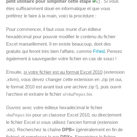
petit utilitaire pour simplifier cette étape
. Si vous
êtes suffisamment doué en informatique et que vous
préférez le faire à la main, voici la procédure :
Pour commencer, il faut vous munir d'un éditeur
hexadécimal pour pouvoir modifier le contenu du fichier
Excel manuellement. Il en existe beaucoup, dont des
gratuits qui feront très bien l'affaire, comme
Frhed
. Pensez
également à sauvegarder votre fichier en cas de souci !
Ensuite,
si votre fichier est au format Excel 2010
(extension
.xlsm), vous devez changer cette extension en .zip (et oui,
le format 2010 est avant tout une archive zip !), puis ouvrir
l'archive et extraire le fichier
xl/vbaProject.bin.
Ouvrez avec votre éditeur hexadécimal le fichier
pour un classeur Excel 2010, ou directement
vbaProject.bin
le fichier Excel si vous utilisez l'ancien format (extension
.xls). Recherchez la chaîne
DPB=
(généralement en fin de
fichier) et remplacez la par
DPX=
. Enregistrez le fichier,