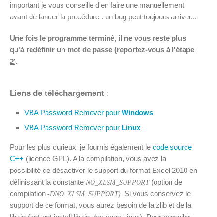
important je vous conseille d'en faire une manuellement
avant de lancer la procédure : un bug peut toujours arriver...
Une fois le programme terminé, il ne vous reste plus
qu'à redéfinir un mot de passe (
reportez-vous à l'étape
2
).
Liens de téléchargement :
VBA Password Remover pour
Windows
VBA Password Remover pour
Linux
Pour les plus curieux, je fournis également le
code source
C++
(licence GPL). A la compilation, vous avez la
possibilité de désactiver le support du format Excel 2010 en
définissant la constante
(option de
NO_XLSM_SUPPORT
compilation
Si vous conservez le
-DNO_XLSM_SUPPORT).
support de ce format, vous aurez besoin de la zlib et de la
libzip (apt-get install libzip-dev sous Linux). Pour compiler