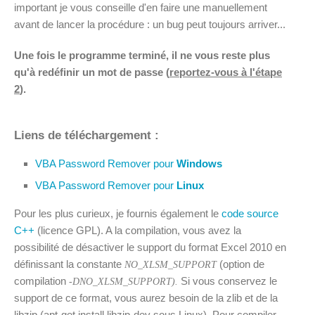
important je vous conseille d'en faire une manuellement
avant de lancer la procédure : un bug peut toujours arriver...
Une fois le programme terminé, il ne vous reste plus
qu'à redéfinir un mot de passe (
reportez-vous à l'étape
2
).
Liens de téléchargement :
VBA Password Remover pour
Windows
VBA Password Remover pour
Linux
Pour les plus curieux, je fournis également le
code source
C++
(licence GPL). A la compilation, vous avez la
possibilité de désactiver le support du format Excel 2010 en
définissant la constante
(option de
NO_XLSM_SUPPORT
compilation
Si vous conservez le
-DNO_XLSM_SUPPORT).
support de ce format, vous aurez besoin de la zlib et de la
libzip (apt-get install libzip-dev sous Linux). Pour compiler