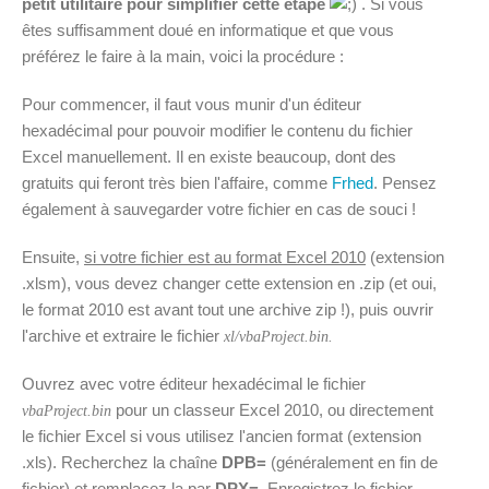
petit utilitaire pour simplifier cette étape
. Si vous
êtes suffisamment doué en informatique et que vous
préférez le faire à la main, voici la procédure :
Pour commencer, il faut vous munir d'un éditeur
hexadécimal pour pouvoir modifier le contenu du fichier
Excel manuellement. Il en existe beaucoup, dont des
gratuits qui feront très bien l'affaire, comme
Frhed
. Pensez
également à sauvegarder votre fichier en cas de souci !
Ensuite,
si votre fichier est au format Excel 2010
(extension
.xlsm), vous devez changer cette extension en .zip (et oui,
le format 2010 est avant tout une archive zip !), puis ouvrir
l'archive et extraire le fichier
xl/vbaProject.bin.
Ouvrez avec votre éditeur hexadécimal le fichier
pour un classeur Excel 2010, ou directement
vbaProject.bin
le fichier Excel si vous utilisez l'ancien format (extension
.xls). Recherchez la chaîne
DPB=
(généralement en fin de
fichier) et remplacez la par
DPX=
. Enregistrez le fichier,