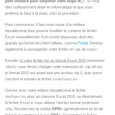
petit utilitaire pour simplifier cette étape
. Si vous
êtes suffisamment doué en informatique et que vous
préférez le faire à la main, voici la procédure :
Pour commencer, il faut vous munir d'un éditeur
hexadécimal pour pouvoir modifier le contenu du fichier
Excel manuellement. Il en existe beaucoup, dont des
gratuits qui feront très bien l'affaire, comme
Frhed
. Pensez
également à sauvegarder votre fichier en cas de souci !
Ensuite,
si votre fichier est au format Excel 2010
(extension
.xlsm), vous devez changer cette extension en .zip (et oui,
le format 2010 est avant tout une archive zip !), puis ouvrir
l'archive et extraire le fichier
xl/vbaProject.bin.
Ouvrez avec votre éditeur hexadécimal le fichier
pour un classeur Excel 2010, ou directement
vbaProject.bin
le fichier Excel si vous utilisez l'ancien format (extension
.xls). Recherchez la chaîne
DPB=
(généralement en fin de
fichier) et remplacez la par
DPX=
. Enregistrez le fichier,