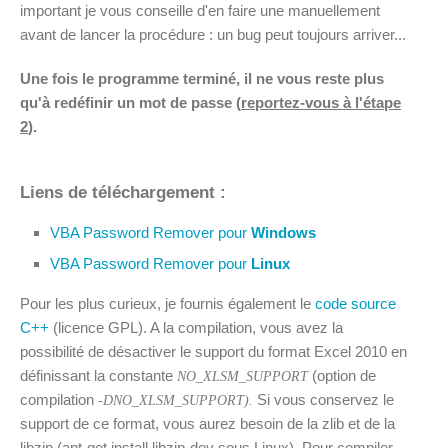
important je vous conseille d'en faire une manuellement
avant de lancer la procédure : un bug peut toujours arriver...
Une fois le programme terminé, il ne vous reste plus
qu'à redéfinir un mot de passe (
reportez-vous à l'étape
2
).
Liens de téléchargement :
VBA Password Remover pour
Windows
VBA Password Remover pour
Linux
Pour les plus curieux, je fournis également le
code source
C++
(licence GPL). A la compilation, vous avez la
possibilité de désactiver le support du format Excel 2010 en
définissant la constante
(option de
NO_XLSM_SUPPORT
compilation
Si vous conservez le
-DNO_XLSM_SUPPORT).
support de ce format, vous aurez besoin de la zlib et de la
libzip (apt-get install libzip-dev sous Linux). Pour compiler