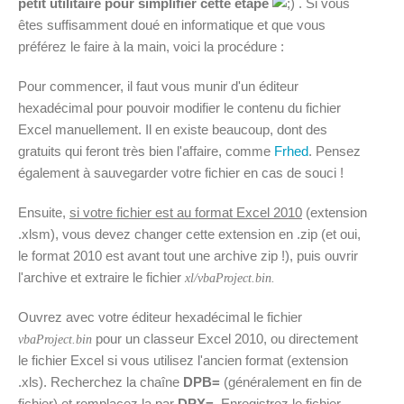
petit utilitaire pour simplifier cette étape
. Si vous
êtes suffisamment doué en informatique et que vous
préférez le faire à la main, voici la procédure :
Pour commencer, il faut vous munir d'un éditeur
hexadécimal pour pouvoir modifier le contenu du fichier
Excel manuellement. Il en existe beaucoup, dont des
gratuits qui feront très bien l'affaire, comme
Frhed
. Pensez
également à sauvegarder votre fichier en cas de souci !
Ensuite,
si votre fichier est au format Excel 2010
(extension
.xlsm), vous devez changer cette extension en .zip (et oui,
le format 2010 est avant tout une archive zip !), puis ouvrir
l'archive et extraire le fichier
xl/vbaProject.bin.
Ouvrez avec votre éditeur hexadécimal le fichier
pour un classeur Excel 2010, ou directement
vbaProject.bin
le fichier Excel si vous utilisez l'ancien format (extension
.xls). Recherchez la chaîne
DPB=
(généralement en fin de
fichier) et remplacez la par
DPX=
. Enregistrez le fichier,