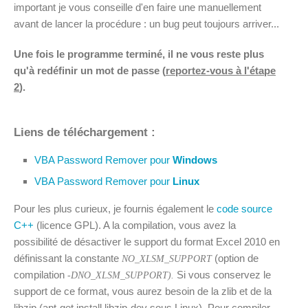
important je vous conseille d'en faire une manuellement
avant de lancer la procédure : un bug peut toujours arriver...
Une fois le programme terminé, il ne vous reste plus
qu'à redéfinir un mot de passe (
reportez-vous à l'étape
2
).
Liens de téléchargement :
VBA Password Remover pour
Windows
VBA Password Remover pour
Linux
Pour les plus curieux, je fournis également le
code source
C++
(licence GPL). A la compilation, vous avez la
possibilité de désactiver le support du format Excel 2010 en
définissant la constante
(option de
NO_XLSM_SUPPORT
compilation
Si vous conservez le
-DNO_XLSM_SUPPORT).
support de ce format, vous aurez besoin de la zlib et de la
libzip (apt-get install libzip-dev sous Linux). Pour compiler