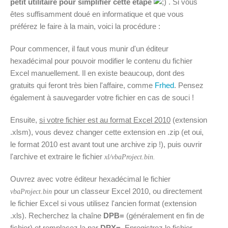
petit utilitaire pour simplifier cette étape
. Si vous
êtes suffisamment doué en informatique et que vous
préférez le faire à la main, voici la procédure :
Pour commencer, il faut vous munir d'un éditeur
hexadécimal pour pouvoir modifier le contenu du fichier
Excel manuellement. Il en existe beaucoup, dont des
gratuits qui feront très bien l'affaire, comme
Frhed
. Pensez
également à sauvegarder votre fichier en cas de souci !
Ensuite,
si votre fichier est au format Excel 2010
(extension
.xlsm), vous devez changer cette extension en .zip (et oui,
le format 2010 est avant tout une archive zip !), puis ouvrir
l'archive et extraire le fichier
xl/vbaProject.bin.
Ouvrez avec votre éditeur hexadécimal le fichier
pour un classeur Excel 2010, ou directement
vbaProject.bin
le fichier Excel si vous utilisez l'ancien format (extension
.xls). Recherchez la chaîne
DPB=
(généralement en fin de
fichier) et remplacez la par
DPX=
. Enregistrez le fichier,