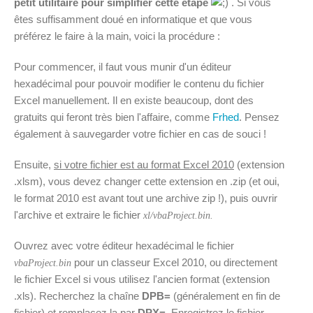
petit utilitaire pour simplifier cette étape
. Si vous
êtes suffisamment doué en informatique et que vous
préférez le faire à la main, voici la procédure :
Pour commencer, il faut vous munir d'un éditeur
hexadécimal pour pouvoir modifier le contenu du fichier
Excel manuellement. Il en existe beaucoup, dont des
gratuits qui feront très bien l'affaire, comme
Frhed
. Pensez
également à sauvegarder votre fichier en cas de souci !
Ensuite,
si votre fichier est au format Excel 2010
(extension
.xlsm), vous devez changer cette extension en .zip (et oui,
le format 2010 est avant tout une archive zip !), puis ouvrir
l'archive et extraire le fichier
xl/vbaProject.bin.
Ouvrez avec votre éditeur hexadécimal le fichier
pour un classeur Excel 2010, ou directement
vbaProject.bin
le fichier Excel si vous utilisez l'ancien format (extension
.xls). Recherchez la chaîne
DPB=
(généralement en fin de
fichier) et remplacez la par
DPX=
. Enregistrez le fichier,