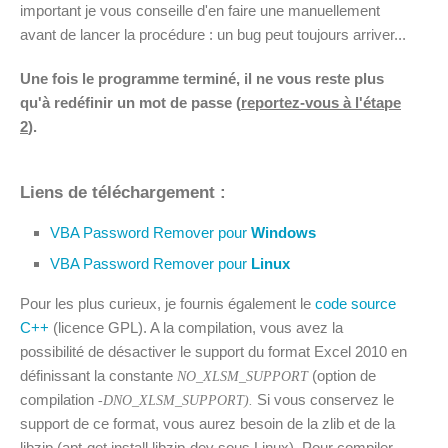
important je vous conseille d'en faire une manuellement
avant de lancer la procédure : un bug peut toujours arriver...
Une fois le programme terminé, il ne vous reste plus
qu'à redéfinir un mot de passe (
reportez-vous à l'étape
2
).
Liens de téléchargement :
VBA Password Remover pour
Windows
VBA Password Remover pour
Linux
Pour les plus curieux, je fournis également le
code source
C++
(licence GPL). A la compilation, vous avez la
possibilité de désactiver le support du format Excel 2010 en
définissant la constante
(option de
NO_XLSM_SUPPORT
compilation
Si vous conservez le
-DNO_XLSM_SUPPORT).
support de ce format, vous aurez besoin de la zlib et de la
libzip (apt-get install libzip-dev sous Linux). Pour compiler