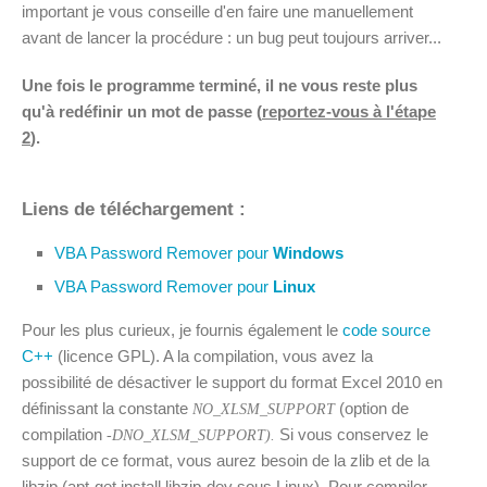
important je vous conseille d'en faire une manuellement
avant de lancer la procédure : un bug peut toujours arriver...
Une fois le programme terminé, il ne vous reste plus
qu'à redéfinir un mot de passe (
reportez-vous à l'étape
2
).
Liens de téléchargement :
VBA Password Remover pour
Windows
VBA Password Remover pour
Linux
Pour les plus curieux, je fournis également le
code source
C++
(licence GPL). A la compilation, vous avez la
possibilité de désactiver le support du format Excel 2010 en
définissant la constante
(option de
NO_XLSM_SUPPORT
compilation
Si vous conservez le
-DNO_XLSM_SUPPORT).
support de ce format, vous aurez besoin de la zlib et de la
libzip (apt-get install libzip-dev sous Linux). Pour compiler