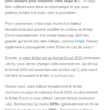
petit utilitaire pour simplifier cette étape
. Si vous
êtes suffisamment doué en informatique et que vous
préférez le faire à la main, voici la procédure :
Pour commencer, il faut vous munir d'un éditeur
hexadécimal pour pouvoir modifier le contenu du fichier
Excel manuellement. Il en existe beaucoup, dont des
gratuits qui feront très bien l'affaire, comme
Frhed
. Pensez
également à sauvegarder votre fichier en cas de souci !
Ensuite,
si votre fichier est au format Excel 2010
(extension
.xlsm), vous devez changer cette extension en .zip (et oui,
le format 2010 est avant tout une archive zip !), puis ouvrir
l'archive et extraire le fichier
xl/vbaProject.bin.
Ouvrez avec votre éditeur hexadécimal le fichier
pour un classeur Excel 2010, ou directement
vbaProject.bin
le fichier Excel si vous utilisez l'ancien format (extension
.xls). Recherchez la chaîne
DPB=
(généralement en fin de
fichier) et remplacez la par
DPX=
. Enregistrez le fichier,