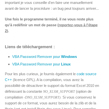
important je vous conseille d'en faire une manuellement
avant de lancer la procédure : un bug peut toujours arriver...
Une fois le programme terminé, il ne vous reste plus
qu'à redéfinir un mot de passe (
reportez-vous à l'étape
2
).
Liens de téléchargement :
VBA Password Remover pour
Windows
VBA Password Remover pour
Linux
Pour les plus curieux, je fournis également le
code source
C++
(licence GPL). A la compilation, vous avez la
possibilité de désactiver le support du format Excel 2010 en
définissant la constante
(option de
NO_XLSM_SUPPORT
compilation
Si vous conservez le
-DNO_XLSM_SUPPORT).
support de ce format, vous aurez besoin de la zlib et de la
libzip (apt-get install libzip-dev sous Linux). Pour compiler