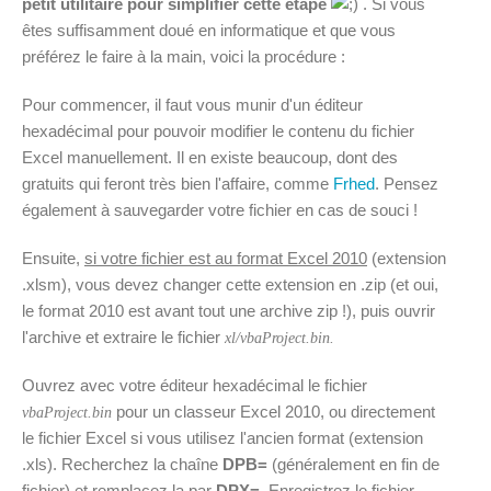
petit utilitaire pour simplifier cette étape
. Si vous
êtes suffisamment doué en informatique et que vous
préférez le faire à la main, voici la procédure :
Pour commencer, il faut vous munir d'un éditeur
hexadécimal pour pouvoir modifier le contenu du fichier
Excel manuellement. Il en existe beaucoup, dont des
gratuits qui feront très bien l'affaire, comme
Frhed
. Pensez
également à sauvegarder votre fichier en cas de souci !
Ensuite,
si votre fichier est au format Excel 2010
(extension
.xlsm), vous devez changer cette extension en .zip (et oui,
le format 2010 est avant tout une archive zip !), puis ouvrir
l'archive et extraire le fichier
xl/vbaProject.bin.
Ouvrez avec votre éditeur hexadécimal le fichier
pour un classeur Excel 2010, ou directement
vbaProject.bin
le fichier Excel si vous utilisez l'ancien format (extension
.xls). Recherchez la chaîne
DPB=
(généralement en fin de
fichier) et remplacez la par
DPX=
. Enregistrez le fichier,